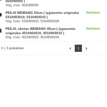
502040505 )
Orig. číslo: 5020405050
PEILIS WEIBANG 53cm ( lygiavertis originalui
Noliktavā
5310403010, 5310403010 )
Orig. číslo: 5310403010, 5310403010A
PEILIS, skirtas WEIBANG 45cm ( lygiavertis
Noliktavā
originalui 4510403010, 4510403010 )
Orig. číslo: 4510403010, 4510403010A
- 3 z 3 produktiem
1