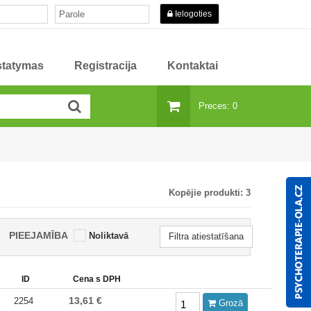
Ielogoties
istatymas
Registracija
Kontaktai
Preces: 0
Kopējie produkti:
3
PIEEJAMĪBA
Noliktavā
Filtra atiestatīšana
ID
Cena s DPH
13,61 €
2254
Grozā