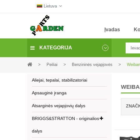
Lietuva
Įvadas
Ko
KATEGORIJA
>
Peiliai
>
Benzininės vejapjovės
>
Weiba
Aliejai, tepalai, stabilizatoriai
WEIB
Apsauginė įranga
Atsarginės vejapjovių dalys
ZNAČ
BRIGGS&STRATTON - originalios
dalys