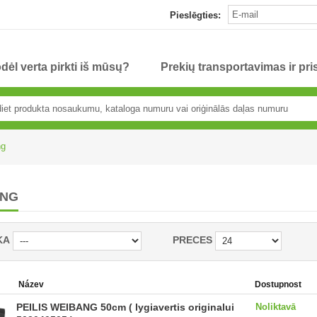
Pieslēgties:
dėl verta pirkti iš mūsų?
Prekių transportavimas ir pr
ng
ANG
KA
PRECES
Název
Dostupnost
PEILIS WEIBANG 50cm ( lygiavertis originalui
Noliktavā