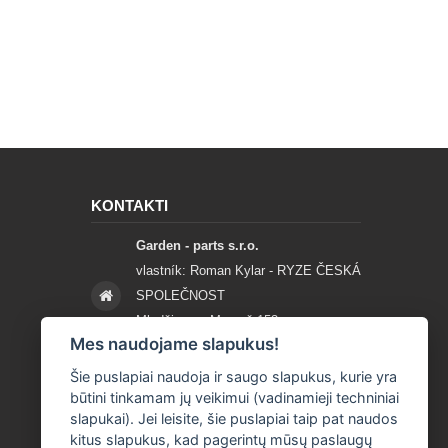
KONTAKTI
Garden - parts s.r.o.
vlastník: Roman Kylar - RYZE ČESKÁ
SPOLEČNOST
Mladějov na Moravě 153
Mes naudojame slapukus!
56935 Mladějov na Moravě
Šie puslapiai naudoja ir saugo slapukus, kurie yra
+420 777 96 96 03
būtini tinkamam jų veikimui (vadinamieji techniniai
slapukai). Jei leisite, šie puslapiai taip pat naudos
info@garden-parts.cz
kitus slapukus, kad pagerintų mūsų paslaugų