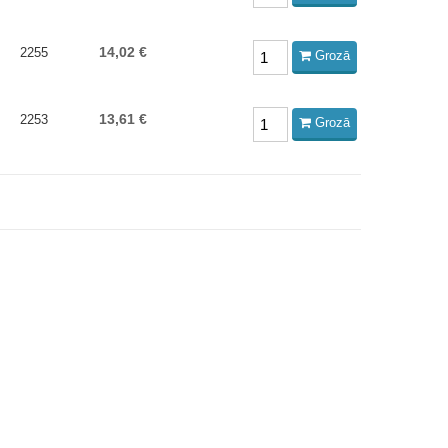
14,02 €
2255
Grozā
13,61 €
2253
Grozā