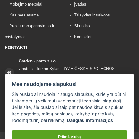
Mokėjimo metodai
Įvadas
Kas mes esame
Taisyklės ir sąlygos
Prekių transportavimas ir
Skundas
pristatymas
Kontaktai
KONTAKTI
Garden - parts s.r.o.
vlastník: Roman Kylar - RYZE ČESKÁ SPOLEČNOST
Mladějov na Moravě 153
Mes naudojame slapukus!
56935 Mladějov na Moravě
Šie puslapiai naudoja ir saugo slapukus, kurie yra būtini
+420 777 96 96 03
tinkamam jų veikimui (vadinamieji techniniai slapukai).
Jei leisite, šie puslapiai taip pat naudos kitus slapukus,
info@garden-parts.cz
kad pagerintų mūsų paslaugų kokybę ir pritaikytų
rodomą turinį bei reklamą.
Daugiau informacijos
Priimk viską