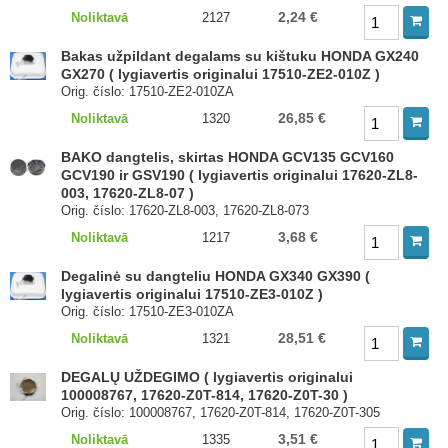
2,24 €
Noliktavā
2127
Bakas užpildant degalams su kištuku HONDA GX240
GX270 ( lygiavertis originalui 17510-ZE2-010Z )
Orig. číslo: 17510-ZE2-010ZA
26,85 €
Noliktavā
1320
BAKO dangtelis, skirtas HONDA GCV135 GCV160
GCV190 ir GSV190 ( lygiavertis originalui 17620-ZL8-
003, 17620-ZL8-07 )
Orig. číslo: 17620-ZL8-003, 17620-ZL8-073
3,68 €
Noliktavā
1217
Degalinė su dangteliu HONDA GX340 GX390 (
lygiavertis originalui 17510-ZE3-010Z )
Orig. číslo: 17510-ZE3-010ZA
28,51 €
Noliktavā
1321
DEGALŲ UŽDEGIMO ( lygiavertis originalui
100008767, 17620-Z0T-814, 17620-Z0T-30 )
Orig. číslo: 100008767, 17620-Z0T-814, 17620-Z0T-305
3,51 €
Noliktavā
1335