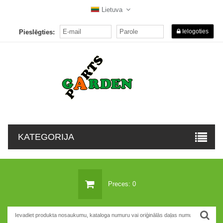
Lietuva
Ielogoties
Pieslēgties:
KATEGORIJA
Preces: 0