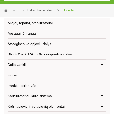
>
Kuro bakai, kamšteliai
>
Honda
Aliejai, tepalai, stabilizatoriai
Apsauginė įranga
Atsarginės vejapjovių dalys
BRIGGS&STRATTON - originalios dalys
Dalis variklių
Filtrai
Įrankiai, dirbtuvės
Karbiuratoriai, kuro sistema
Krūmapjovių ir vejapjovių elementai