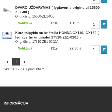
DVARO UŽDARYMAS ( lygiavertis originalui 15600-
ZE1-00 )
Orig. číslo: 15600-ZE1-003
1,16 €
Noliktavā
1234
Kuro talpykla su krišteliu HONDA GX110- GX160 (
lygiavertis originalui 17510-ZE1-020Z )
Orig. číslo: 17510-ZE1-020ZA
22,30 €
Noliktavā
1319
1
Skatīts 1 - 7 z 7 produktiem
INFORMĀCIJA