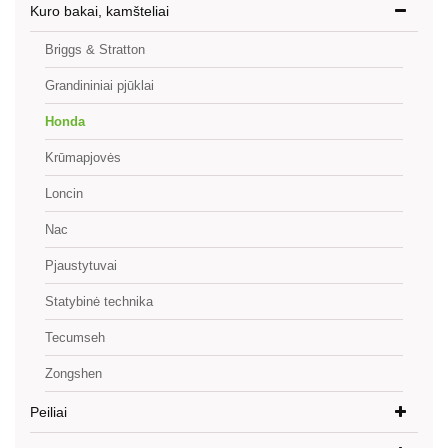
Kuro bakai, kamšteliai
Briggs & Stratton
Grandininiai pjūklai
Honda
Krūmapjovės
Loncin
Nac
Pjaustytuvai
Statybinė technika
Tecumseh
Zongshen
Peiliai