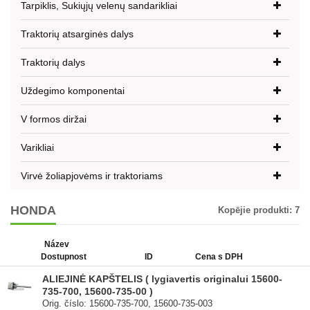
Tarpiklis, Sukiųjų velenų sandarikliai
Traktorių atsarginės dalys
Traktorių dalys
Uždegimo komponentai
V formos diržai
Varikliai
Virvė žoliapjovėms ir traktoriams
HONDA
Kopējie produkti:
7
Název
Dostupnost
ID
Cena s DPH
ALIEJINĖ KAPŠTELIS ( lygiavertis originalui 15600-
735-700, 15600-735-00 )
Orig. číslo: 15600-735-700, 15600-735-003