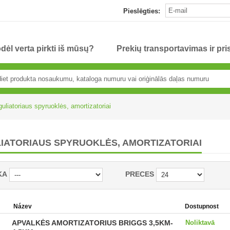
Pieslēgties:
dėl verta pirkti iš mūsų?
Prekių transportavimas ir pr
uliatoriaus spyruoklės, amortizatoriai
IATORIAUS SPYRUOKLĖS, AMORTIZATORIAI
KA
PRECES
Název
Dostupnost
APVALKĖS AMORTIZATORIUS BRIGGS 3,5KM-
Noliktavā