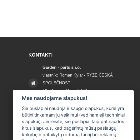
KONTAKTI
Garden - parts s.r.o.
vlastník: Roman Kylar - RYZE ČESKÁ
SPOLEČNOST
Mladějov na Moravě 153
Mes naudojame slapukus!
56935 Mladějov na Moravě
Šie puslapiai naudoja ir saugo slapukus, kurie yra
+420 777 96 96 03
būtini tinkamam jų veikimui (vadinamieji techniniai
slapukai). Jei leisite, šie puslapiai taip pat naudos
info@garden-parts.cz
kitus slapukus, kad pagerintų mūsų paslaugų
kokybę ir pritaikytų rodomą turinį bei reklamą.