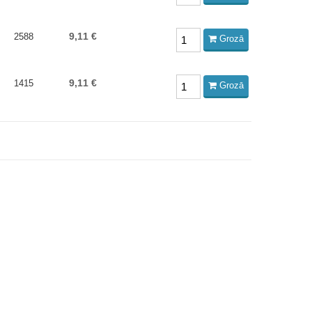
9,11 €
2588
Grozā
9,11 €
1415
Grozā