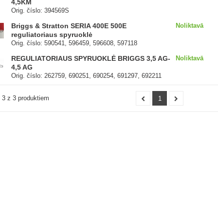
4,5KM
Orig. číslo: 394569S
Briggs & Stratton SERIA 400E 500E
Noliktavā
reguliatoriaus spyruoklė
Orig. číslo: 590541, 596459, 596608, 597118
REGULIATORIAUS SPYRUOKLĖ BRIGGS 3,5 AG-
Noliktavā
4,5 AG
Orig. číslo: 262759, 690251, 690254, 691297, 692211
- 3 z 3 produktiem
1