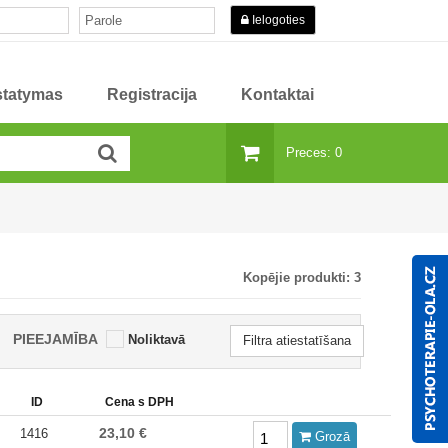
Ielogoties
istatymas
Registracija
Kontaktai
Preces: 0
Kopējie produkti:
3
PIEEJAMĪBA
Noliktavā
Filtra atiestatīšana
ID
Cena s DPH
23,10 €
1416
Grozā