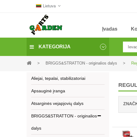
Lietuva
Įvadas
Ko
KATEGORIJA
>
BRIGGS&STRATTON - originalios dalys
>
Reg
Aliejai, tepalai, stabilizatoriai
REGUL
Apsauginė įranga
Atsarginės vejapjovių dalys
ZNAČ
BRIGGS&STRATTON - originalios
dalys