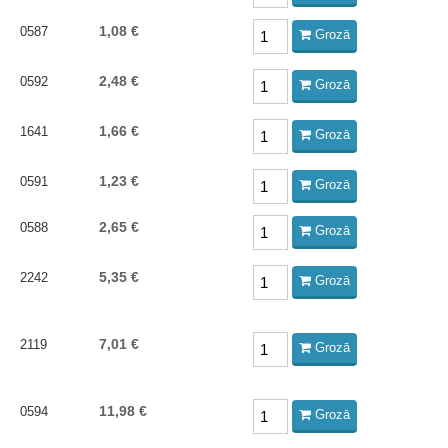
1,08 €
0587
Grozā
2,48 €
0592
Grozā
1,66 €
1641
Grozā
1,23 €
0591
Grozā
2,65 €
0588
Grozā
5,35 €
2242
Grozā
7,01 €
2119
Grozā
11,98 €
0594
Grozā