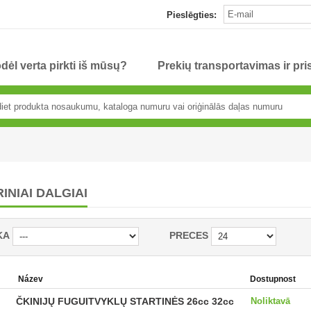
Pieslēgties:
dėl verta pirkti iš mūsų?
Prekių transportavimas ir pr
INIAI DALGIAI
KA
PRECES
Název
Dostupnost
ČKINIJŲ FUGUITVYKLŲ STARTINĖS 26cc 32cc
Noliktavā