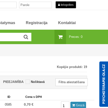
Ielogoties
istatymas
Registracija
Kontaktai
Preces: 0
Kopējie produkti:
19
PIEEJAMĪBA
Noliktavā
Filtra atiestatīšana
ID
Cena s DPH
0,70 €
0585
Grozā