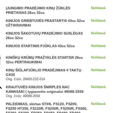
ĮJUNGIMO PRADĖJIMO KINŲ ŽŪKLĖS
Noliktavā
PRIETAISAS 26cc 32cc
KINIJOS GRIEBTUVĖS PRASTARTIS 43cc 52cc
Noliktavā
UŽTIKRAVIMAI
KINIJOS ŠAKOTUVŲ PRADĖJIMO SUSLĖGAS
Noliktavā
26cc 32cc
KINIJOS STARTINIS PJŪKLAS 43cc 52cc
Noliktavā
KINIŠKŲ KRŪMŲ PRAŽYKLĖS STARTER 26cc
Noliktavā
32cc PERTRAUKIMAI
KINŲ ŠIŪLAPJŪKLIO PRADĖJIMAS 4 TAKTŲ
Noliktavā
GX35
Orig. číslo: 28400-Z0Z-014
KRAUTUVĖS KINIJOS ŠNIRPLES NAC
Noliktavā
KAWASAKI ( lygiavertis originalui 49088-2559
Orig. číslo: 49088-2559
PALEIDIMAS, skirtas STIHL FS120, FS200,
Noliktavā
FS250 HT250, FS120R, FS200R, FS250R, FS300,