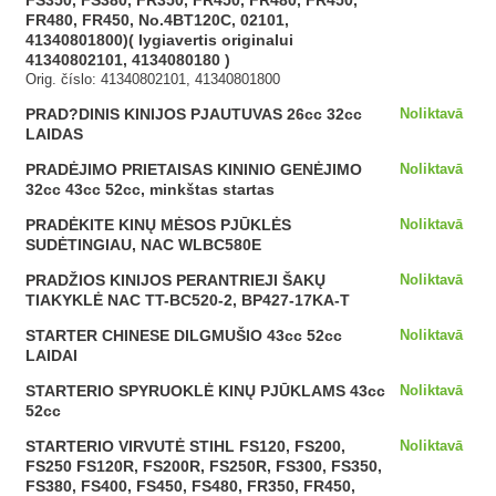
FS350, FS380, FR350, FR450, FR480, FR450,
FR480, FR450, No.4BT120C, 02101,
41340801800)( lygiavertis originalui
41340802101, 4134080180 )
Orig. číslo: 41340802101, 41340801800
PRAD?DINIS KINIJOS PJAUTUVAS 26cc 32cc
Noliktavā
LAIDAS
PRADĖJIMO PRIETAISAS KININIO GENĖJIMO
Noliktavā
32cc 43cc 52cc, minkštas startas
PRADĖKITE KINŲ MĖSOS PJŪKLĖS
Noliktavā
SUDĖTINGIAU, NAC WLBC580E
PRADŽIOS KINIJOS PERANTRIEJI ŠAKŲ
Noliktavā
TIAKYKLĖ NAC TT-BC520-2, BP427-17KA-T
STARTER CHINESE DILGMUŠIO 43cc 52cc
Noliktavā
LAIDAI
STARTERIO SPYRUOKLĖ KINŲ PJŪKLAMS 43cc
Noliktavā
52cc
STARTERIO VIRVUTĖ STIHL FS120, FS200,
Noliktavā
FS250 FS120R, FS200R, FS250R, FS300, FS350,
FS380, FS400, FS450, FS480, FR350, FR450,