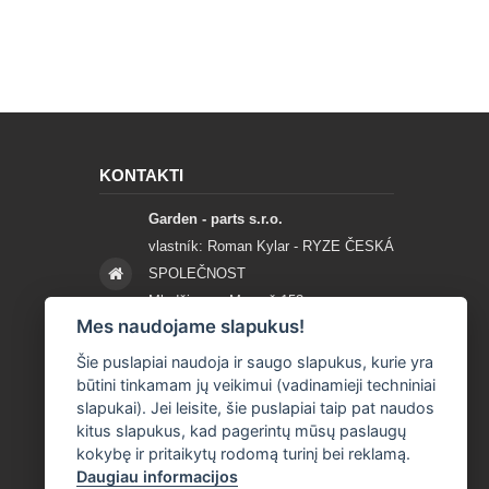
KONTAKTI
Garden - parts s.r.o.
vlastník: Roman Kylar - RYZE ČESKÁ
SPOLEČNOST
Mladějov na Moravě 153
Mes naudojame slapukus!
56935 Mladějov na Moravě
Šie puslapiai naudoja ir saugo slapukus, kurie yra
+420 777 96 96 03
būtini tinkamam jų veikimui (vadinamieji techniniai
slapukai). Jei leisite, šie puslapiai taip pat naudos
info@garden-parts.cz
kitus slapukus, kad pagerintų mūsų paslaugų
kokybę ir pritaikytų rodomą turinį bei reklamą.
Daugiau informacijos