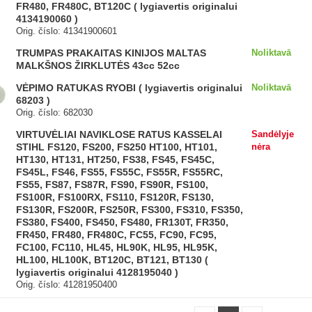
FR480, FR480C, BT120C ( lygiavertis originalui
4134190060 )
Orig. číslo: 41341900601
TRUMPAS PRAKAITAS KINIJOS MALTAS
Noliktavā
MALKŠNOS ŽIRKLUTĖS 43cc 52cc
VĖPIMO RATUKAS RYOBI ( lygiavertis originalui
Noliktavā
68203 )
Orig. číslo: 682030
VIRTUVĖLIAI NAVIKLOSE RATUS KASSELAI
Sandėlyje
STIHL FS120, FS200, FS250 HT100, HT101,
nėra
HT130, HT131, HT250, FS38, FS45, FS45C,
FS45L, FS46, FS55, FS55C, FS55R, FS55RC,
FS55, FS87, FS87R, FS90, FS90R, FS100,
FS100R, FS100RX, FS110, FS120R, FS130,
FS130R, FS200R, FS250R, FS300, FS310, FS350,
FS380, FS400, FS450, FS480, FR130T, FR350,
FR450, FR480, FR480C, FC55, FC90, FC95,
FC100, FC110, HL45, HL90K, HL95, HL95K,
HL100, HL100K, BT120C, BT121, BT130 (
lygiavertis originalui 4128195040 )
Orig. číslo: 41281950400