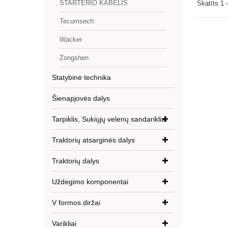
STARTERIO KABELIS
Skatīts 1 
Tecumsech
Wacker
Zongshen
Statybinė technika
Šienapjovės dalys
Tarpiklis, Sukiųjų velenų sandarikliai
Traktorių atsarginės dalys
Traktorių dalys
Uždegimo komponentai
V formos diržai
Varikliai