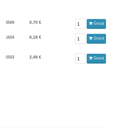
0,70 €
0589
Grozā
6,18 €
1604
Grozā
2,48 €
0593
Grozā