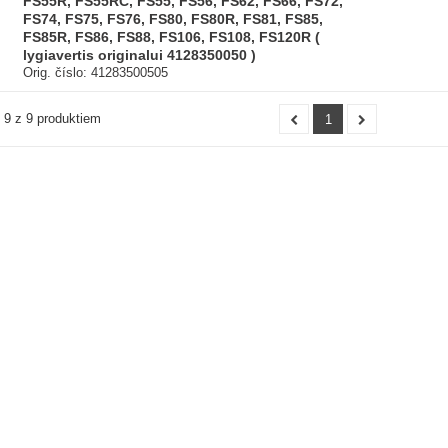
FS55R, FS55RC, FS55, FS56, FS62, FS66, FS72,
FS74, FS75, FS76, FS80, FS80R, FS81, FS85,
FS85R, FS86, FS88, FS106, FS108, FS120R (
lygiavertis originalui 4128350050 )
Orig. číslo: 41283500505
- 9 z 9 produktiem
1