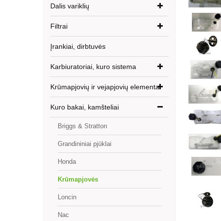
Dalis variklių
Filtrai
Įrankiai, dirbtuvės
Karbiuratoriai, kuro sistema
Krūmapjovių ir vejapjovių elementai
Kuro bakai, kamšteliai
Briggs & Stratton
Grandininiai pjūklai
Honda
Krūmapjovės
Loncin
Nac