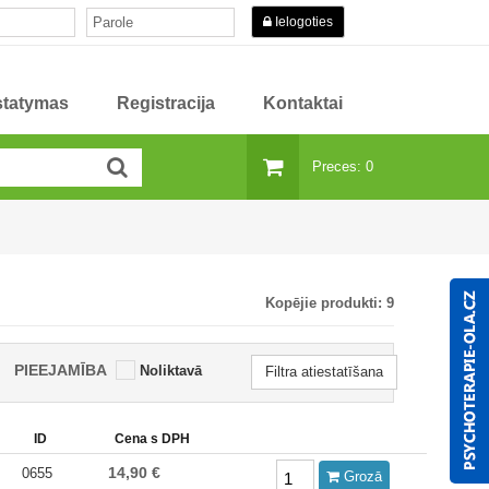
Ielogoties
istatymas
Registracija
Kontaktai
Preces: 0
Kopējie produkti:
9
PIEEJAMĪBA
Noliktavā
Filtra atiestatīšana
ID
Cena s DPH
14,90 €
0655
Grozā