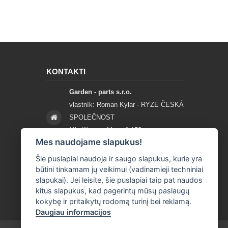
KONTAKTI
Garden - parts s.r.o.
vlastník: Roman Kylar - RYZE ČESKÁ
SPOLEČNOST
Mladějov na Moravě 153
Mes naudojame slapukus!
56935 Mladějov na Moravě
Šie puslapiai naudoja ir saugo slapukus, kurie yra
+420 777 96 96 03
būtini tinkamam jų veikimui (vadinamieji techniniai
slapukai). Jei leisite, šie puslapiai taip pat naudos
info@garden-parts.cz
kitus slapukus, kad pagerintų mūsų paslaugų
kokybę ir pritaikytų rodomą turinį bei reklamą.
Daugiau informacijos