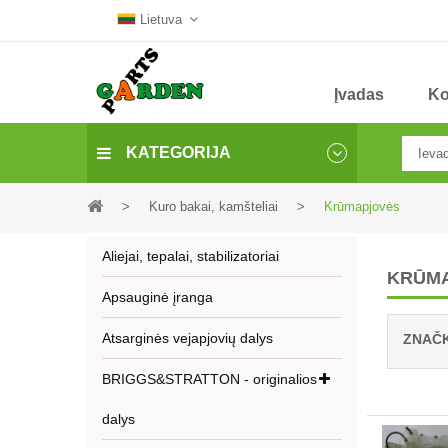
Lietuva
Įvadas
Ko
KATEGORIJA
>
Kuro bakai, kamšteliai
>
Krūmapjovės
Aliejai, tepalai, stabilizatoriai
KRŪM
Apsauginė įranga
Atsarginės vejapjovių dalys
ZNAČ
BRIGGS&STRATTON - originalios
dalys