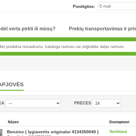
Pieslēgties:
dėl verta pirkti iš mūsų?
Prekių transportavimas ir pr
APJOVĖS
KA
PRECES
Název
Dostupnost
Benzino ( lygiavertis originalui 4134350040 )
Noliktavā