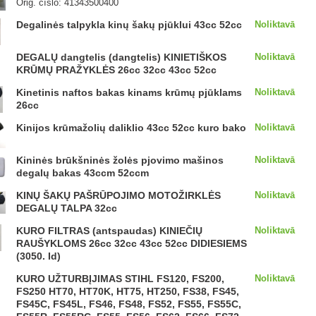
Orig. číslo: 41343500400
Degalinės talpykla kinų šakų pjūklui 43cc 52cc
Noliktavā
DEGALŲ dangtelis (dangtelis) KINIETIŠKOS
Noliktavā
KRŪMŲ PRAŽYKLĖS 26cc 32cc 43cc 52cc
Kinetinis naftos bakas kinams krūmų pjūklams
Noliktavā
26cc
Kinijos krūmažolių daliklio 43cc 52cc kuro bako
Noliktavā
Kininės brūkšninės žolės pjovimo mašinos
Noliktavā
degalų bakas 43ccm 52ccm
KINŲ ŠAKŲ PAŠRŪPOJIMO MOTOŽIRKLĖS
Noliktavā
DEGALŲ TALPA 32cc
KURO FILTRAS (antspaudas) KINIEČIŲ
Noliktavā
RAUŠYKLOMS 26cc 32cc 43cc 52cc DIDIESIEMS
(3050. Id)
KURO UŽTURBĮJIMAS STIHL FS120, FS200,
Noliktavā
FS250 HT70, HT70K, HT75, HT250, FS38, FS45,
FS45C, FS45L, FS46, FS48, FS52, FS55, FS55C,