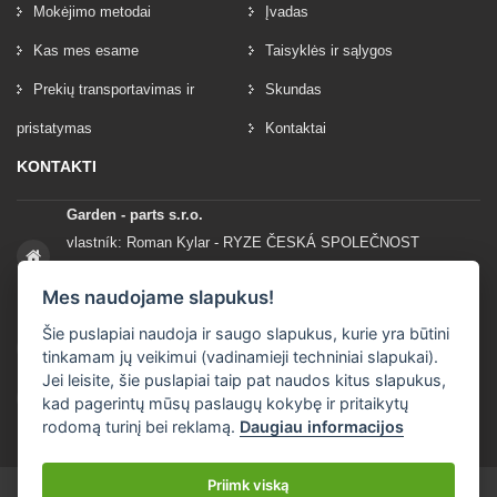
Mokėjimo metodai
Įvadas
Kas mes esame
Taisyklės ir sąlygos
Prekių transportavimas ir
Skundas
pristatymas
Kontaktai
KONTAKTI
Garden - parts s.r.o.
vlastník: Roman Kylar - RYZE ČESKÁ SPOLEČNOST
Mladějov na Moravě 153
Mes naudojame slapukus!
56935 Mladějov na Moravě
Šie puslapiai naudoja ir saugo slapukus, kurie yra būtini
+420 777 96 96 03
tinkamam jų veikimui (vadinamieji techniniai slapukai).
Jei leisite, šie puslapiai taip pat naudos kitus slapukus,
info@garden-parts.cz
kad pagerintų mūsų paslaugų kokybę ir pritaikytų
rodomą turinį bei reklamą.
Daugiau informacijos
Priimk viską