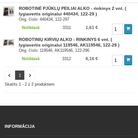
ROBOTINĖ PJŪKLŲ PEILIAI ALKO - rinkinys 2 vnt. (
lygiavertis originalui 440434, 122-29 )
Orig. číslo: 440434, 122-297
1,61 €
Noliktavā
3311
ROBOTINIŲ KIRVIŲ ALKO - RINKINYS 6 vnt. (
lygiavertis originalui 119546, AK119546, 122-29 )
Orig. číslo: 119546, AK119546, 122-296
6,16 €
Noliktavā
3312
1
Skatīts 1 - 2 z 2 produktiem
INFORMĀCIJA