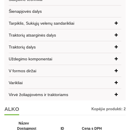
Šienapjovės dalys
Tarpiklis, Sukiųjų velenų sandarikliai
Traktorių atsarginės dalys
Traktorių dalys
Uždegimo komponentai
V formos diržai
Varikliai
Virvė žoliapjovėms ir traktoriams
ALKO
Kopējie produkti:
2
Název
Dostupnost
ID
Cena s DPH