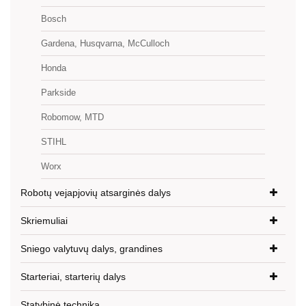
Bosch
Gardena, Husqvarna, McCulloch
Honda
Parkside
Robomow, MTD
STIHL
Worx
Robotų vejapjovių atsarginės dalys
Skriemuliai
Sniego valytuvų dalys, grandines
Starteriai, starterių dalys
Statybinė technika