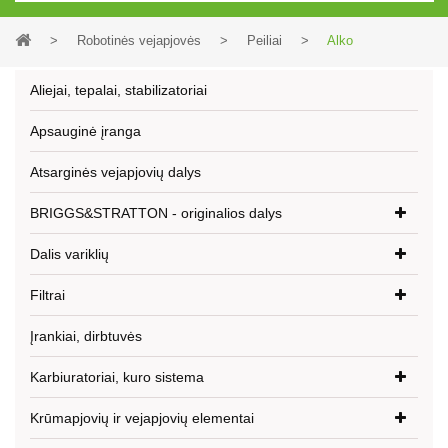
>
Robotinės vejapjovės
>
Peiliai
>
Alko
Aliejai, tepalai, stabilizatoriai
Apsauginė įranga
Atsarginės vejapjovių dalys
BRIGGS&STRATTON - originalios dalys
Dalis variklių
Filtrai
Įrankiai, dirbtuvės
Karbiuratoriai, kuro sistema
Krūmapjovių ir vejapjovių elementai