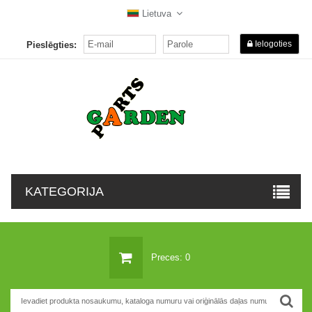
Lietuva
Ielogoties
Pieslēgties:
KATEGORIJA
Preces: 0