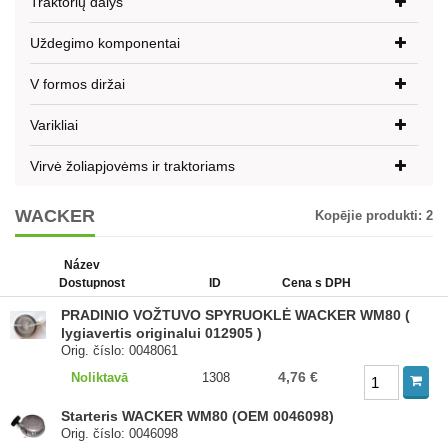
Traktorių dalys
Uždegimo komponentai
V formos diržai
Varikliai
Virvė žoliapjovėms ir traktoriams
WACKER
Kopējie produkti:
2
Název
Dostupnost
ID
Cena s DPH
PRADINIO VOŽTUVO SPYRUOKLĖ WACKER WM80 (
lygiavertis originalui 012905 )
Orig. číslo: 0048061
4,76 €
Noliktavā
1308
Starteris WACKER WM80 (OEM 0046098)
Orig. číslo: 0046098