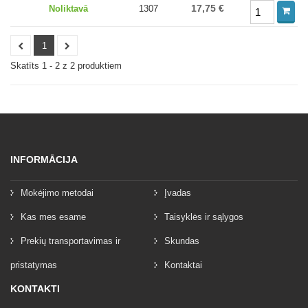
17,75 €
Noliktavā
1307
1
Skatīts 1 - 2 z 2 produktiem
INFORMĀCIJA
Mokėjimo metodai
Įvadas
Kas mes esame
Taisyklės ir sąlygos
Prekių transportavimas ir
Skundas
pristatymas
Kontaktai
KONTAKTI