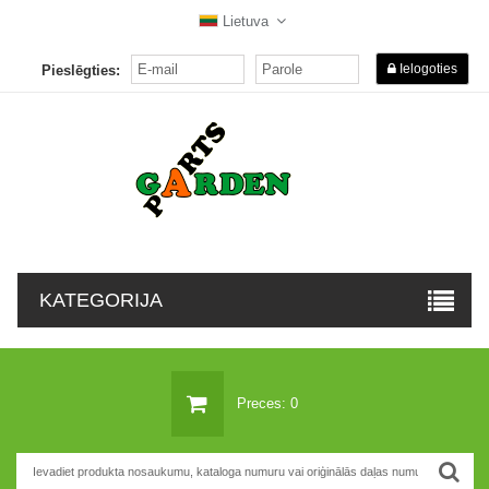
Lietuva
Ielogoties
Pieslēgties:
KATEGORIJA
Preces: 0