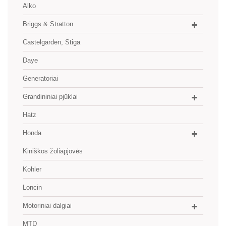
Alko
Briggs & Stratton
Castelgarden, Stiga
Daye
Generatoriai
Grandininiai pjūklai
Hatz
Honda
Kiniškos žoliapjovės
Kohler
Loncin
Motoriniai dalgiai
MTD