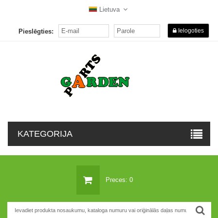
Lietuva
Ielogoties
Pieslēgties:
KATEGORIJA
Preces: 0