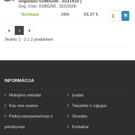
originalui 01865200 , 0231910 )
Orig. číslo: 01865200 , 02319100
53,37 €
Noliktavā
3484
1
Skatīts 1 - 2 z 2 produktiem
INFORMĀCIJA
Mokėjimo metodai
Įvadas
Kas mes esame
Taisyklės ir sąlygos
Prekių transportavimas ir
Skundas
pristatymas
Kontaktai