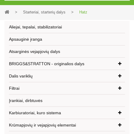
>
Starteriai, starterių dalys
>
Hatz
Aliejai, tepalai, stabilizatoriai
Apsauginė įranga
Atsarginės vejapjovių dalys
BRIGGS&STRATTON - originalios dalys
Dalis variklių
Filtrai
Įrankiai, dirbtuvės
Karbiuratoriai, kuro sistema
Krūmapjovių ir vejapjovių elementai