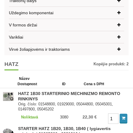
Traktorių dalys
Uždegimo komponentai
V formos diržai
Varikliai
Virvė žoliapjovėms ir traktoriams
HATZ
Kopējie produkti:
2
Název
Dostupnost
ID
Cena s DPH
HATZ 1B30 STARTERINIO MECHINIZMO REMONTO
RINKINYS
Orig. číslo: 01548800, 01929000, 05044800, 05045001,
01497800, 05045202
22,30 €
Noliktavā
3080
STARTER HATZ 1B20, 1B30, 1B40 ( lygiavertis