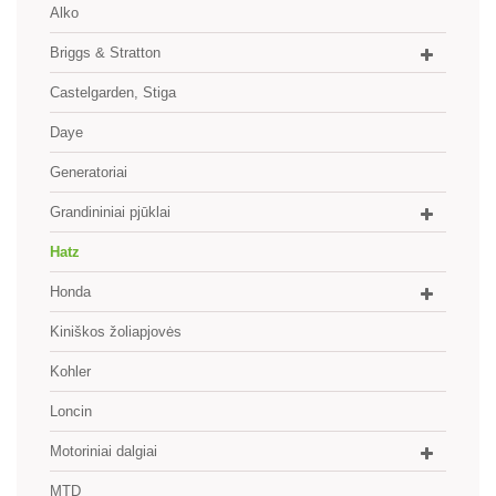
Alko
Briggs & Stratton
Castelgarden, Stiga
Daye
Generatoriai
Grandininiai pjūklai
Hatz
Honda
Kiniškos žoliapjovės
Kohler
Loncin
Motoriniai dalgiai
MTD