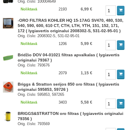
Orig. číslo: 100004649
6,99 €
Noliktavā
2193
-ORO FILTRAS KOHLER HQ 15-17AG SV470, 480, 530,
540, 590, 600, 610 CT, CTH, LTH, YTH, 151, 152, 171,
172 ( lygiavertis originalui 2008302-S, 531-02-95-01 )
Orig. číslo: 2008302-S, 531-02-95-01
5,99 €
Noliktavā
1206
Bridžio DOV 04-01021 filtras apvalkalas ( lygiavertis
originalui 79367 )
Orig. číslo: 793676
1,15 €
Noliktavā
2079
Briggs & Stratton serijos 850 oro filtras ( lygiavertis
originalui 595853, 59726 )
Orig. číslo: 595853, 597265
5,58 €
Noliktavā
3403
BRIGGS&STRATTON oro filtras ( lygiavertis originalui
79356 )
Orig. číslo: 793569