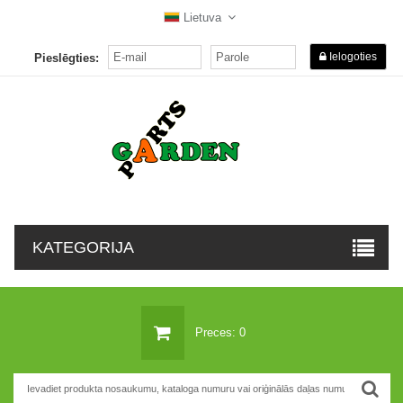
Lietuva
Ielogoties
Pieslēgties:
KATEGORIJA
Preces: 0