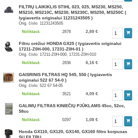
FILTRŲ LAIKIKLIS STIHL 023, 025, MS230, MS250,
MS210, MS210C, MS230, MS230C, MS250, MS250C (
lygiavertis originalui 11231243505 )
Orig. číslo: 11231243505
2,89 €
Noliktavā
2878
Filtru orėžiui HONDA GX25 ( lygiavertis originalui
17211-Z0H-000, 17231-Z0H-01 )
Orig. číslo: 17211-Z0H-000, 17231-Z0H-010
6,16 €
Noliktavā
2836
GAISRINIS FILTRAS HQ 545, 550 ( lygiavertis
originalui 522 67 54-0 )
Orig. číslo: 522 67 54-05
4,09 €
Noliktavā
3521
GALIMŲ FILTRAS KINIEČIŲ PJŪKLAMS 45cc, 52cc,
58cc
1,08 €
Noliktavā
0297
Honda GX110, GX120, GX140, GX160 filtro korpusas
SU FILTRU