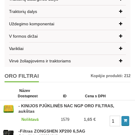
Traktorių dalys
Uždegimo komponentai
V formos diržai
Varikliai
Virvė žoliapjovėms ir traktoriams
ORO FILTRAI
Kopējie produkti:
212
Název
Dostupnost
ID
Cena s DPH
- KINIJOS PJŪKLINĖS NAC NGP ORO FILTRAS,
aukštas
1,65 €
Noliktavā
1579
-Filtras ZONGSHEN XP200 6,5AG