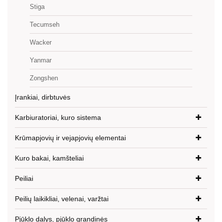
Stiga
Tecumseh
Wacker
Yanmar
Zongshen
Įrankiai, dirbtuvės
Karbiuratoriai, kuro sistema
Krūmapjovių ir vejapjovių elementai
Kuro bakai, kamšteliai
Peiliai
Peilių laikikliai, velenai, varžtai
Pjūklo dalys, pjūklo grandinės