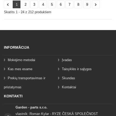
1
2
3
4
5
6
7
8
9
Skatīts 1 - 24 z 212 produktiem
INFORMĀCIJA
Mokėjimo metodai
Įvadas
Kas mes esame
Taisyklės ir sąlygos
Prekių transportavimas ir
Skundas
pristatymas
Kontaktai
KONTAKTI
Garden - parts s.r.o.
vlastník: Roman Kylar - RYZE ČESKÁ SPOLEČNOST