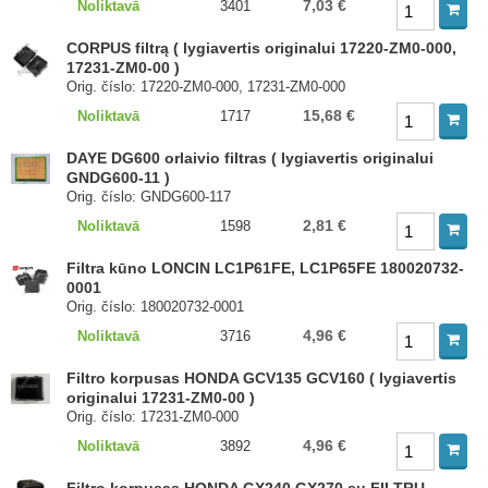
7,03 €
Noliktavā
3401
CORPUS filtrą ( lygiavertis originalui 17220-ZM0-000,
17231-ZM0-00 )
Orig. číslo: 17220-ZM0-000, 17231-ZM0-000
15,68 €
Noliktavā
1717
DAYE DG600 orlaivio filtras ( lygiavertis originalui
GNDG600-11 )
Orig. číslo: GNDG600-117
2,81 €
Noliktavā
1598
Filtra kūno LONCIN LC1P61FE, LC1P65FE 180020732-
0001
Orig. číslo: 180020732-0001
4,96 €
Noliktavā
3716
Filtro korpusas HONDA GCV135 GCV160 ( lygiavertis
originalui 17231-ZM0-00 )
Orig. číslo: 17231-ZM0-000
4,96 €
Noliktavā
3892