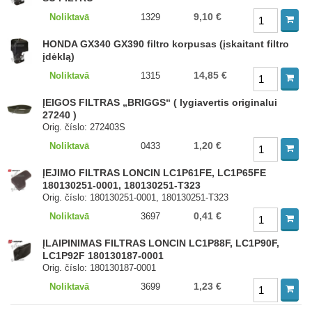
9,10 €
Noliktavā
1329
HONDA GX340 GX390 filtro korpusas (įskaitant filtro
įdėklą)
14,85 €
Noliktavā
1315
ĮEIGOS FILTRAS „BRIGGS“ ( lygiavertis originalui
27240 )
Orig. číslo: 272403S
1,20 €
Noliktavā
0433
ĮEJIMO FILTRAS LONCIN LC1P61FE, LC1P65FE
180130251-0001, 180130251-T323
Orig. číslo: 180130251-0001, 180130251-T323
0,41 €
Noliktavā
3697
ĮLAIPINIMAS FILTRAS LONCIN LC1P88F, LC1P90F,
LC1P92F 180130187-0001
Orig. číslo: 180130187-0001
1,23 €
Noliktavā
3699