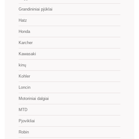
Grandininiai pjūklai
Hatz
Honda
Karcher
Kawasaki
kinų
Kohler
Loncin
Motoriniai dalgiai
MTD
Pjovikliai
Robin