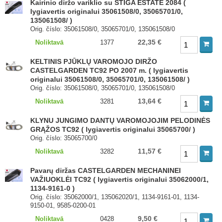
Kairinio diržo variklio su STIGA ESTATE 2084 (
lygiavertis originalui 35061508/0, 35065701/0,
135061508/ )
Orig. číslo: 35061508/0, 35065701/0, 135061508/0
22,35 €
Noliktavā
1377
KELTINIS PJŪKLŲ VAROMOJO DIRŽO
CASTELGARDEN TC92 PO 2007 m. ( lygiavertis
originalui 35061508/0, 35065701/0, 135061508/ )
Orig. číslo: 35061508/0, 35065701/0, 135061508/0
13,64 €
Noliktavā
3281
KLYNU JUNGIMO DANTŲ VAROMOJOJIM PELODINĖS
GRĄŽOS TC92 ( lygiavertis originalui 35065700/ )
Orig. číslo: 35065700/0
11,57 €
Noliktavā
3282
Pavarų diržas CASTELGARDEN MECHANINEI
VAŽIUOKLĖI TC92 ( lygiavertis originalui 35062000/1,
1134-9161-0 )
Orig. číslo: 35062000/1, 135062020/1, 1134-9161-01, 1134-
9150-01, 9585-0200-01
9,50 €
Noliktavā
0428