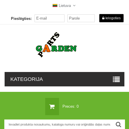
Lietuva
Ielogoties
Pieslēgties:
KATEGORIJA
Preces: 0