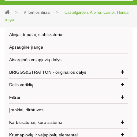
>
V formos diržai
>
Castelgarden, Alpina, Castor, Honda,
Stiga
Aliejai, tepalai, stabilizatoriai
Apsauginė įranga
Atsarginės vejapjovių dalys
BRIGGS&STRATTON - originalios dalys
Dalis variklių
Filtrai
Įrankiai, dirbtuvės
Karbiuratoriai, kuro sistema
Krūmapjovių ir vejapjovių elementai