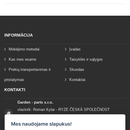
INFORMĀCIJA
Mokėjimo metodai
Įvadas
Kas mes esame
Taisyklės ir sąlygos
Prekių transportavimas ir
Skundas
pristatymas
Kontaktai
KONTAKTI
Garden - parts s.r.o.
vlastník: Roman Kylar - RYZE ČESKÁ SPOLEČNOST
Mladějov na Moravě 153
Mes naudojame slapukus!
56935 Mladějov na Moravě