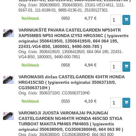
Orig. číslo: 35063900/0, 35064383/0, 23161-VEO-M11, 1111-
9167-01, 111-9199-01, 9885-0136-01, 25100127301
4,77 €
Noliktavā
0950
VARINIUKŠTĖ PAVARA CASTELGARDEN NP534TR
XAP55MBS NP53 HONDA IZY53 HRG536C ( lygiavertis
originalui 35064195/0, 135064195/0, 664 064 195,
22431-VG4-B50, 1800001, 9490-000-785 )
Orig. číslo: 35064195/0, 135064195/0, 664 064 195, 22431-
VG4-B50, 1800001, 9490-000-7851
4,94 €
Noliktavā
0958
VAROMASIS diržas CASTELGARDEN 434TR HONDA
HRG415CSD ( lygiavertis originalui 35063710/0,
CG35063710H )
Orig. číslo: 35063710/0, CG35063710H0
4,10 €
Noliktavā
0550
VAROMOJI JUOSTA VAROMAJAI PAJUNGAI
CASTELGARDEN NG464TR HONDA 465CSD STIGA
TURBO47 MAKITA PM48S PM480S ( lygiavertis
originalui 35063800/0, CG35063800H0, 664 063 80 )
Orig. číslo: 35063800/0, CG35063800H0, 664 063 800