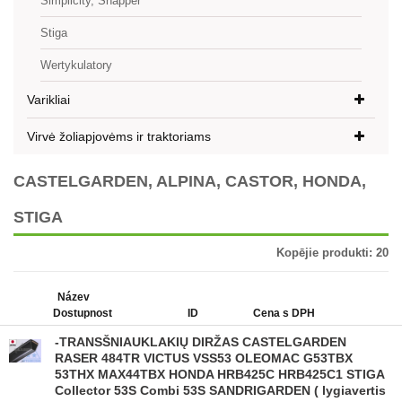
Simplicity, Snapper
Stiga
Wertykulatory
Varikliai
Virvė žoliapjovėms ir traktoriams
CASTELGARDEN, ALPINA, CASTOR, HONDA,
STIGA
Kopējie produkti:
20
Název
Dostupnost
ID
Cena s DPH
-TRANSŠNIAUKLAKIŲ DIRŽAS CASTELGARDEN
RASER 484TR VICTUS VSS53 OLEOMAC G53TBX
53THX MAX44TBX HONDA HRB425C HRB425C1 STIGA
Collector 53S Combi 53S SANDRIGARDEN ( lygiavertis