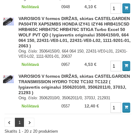
4,10 €
Noliktavā
0948
VAROSIOS V formos DIRŽAS, skirtas CASTELGARDEN
PA504TR XAP52MBS HONDA IZY41 IZY46 HRB415CSD
HRB465C HRB475C HRB476C STIGA Turbo Excel 50
WOLF PVT QD ( lygiavertis originalui 35064150/0, 664
064 150, 22431-VE0-L01, 22431-VE0-L02, 1111-9201-01,
2063 )
Orig. číslo: 35064150/0, 664 064 150, 22431-VE0-L01, 22431-
VE0-L02, 1111-9201-01, 20637
4,53 €
Noliktavā
0957
VAROSIOS V formos DIRŽAS, skirtas CASTELGARDEN
TRANSMISSION HYDRO TC92 TC102 TC122 (
lygiavertis originalui 35062010/0, 35062011/0, 3703J,
21293 )
Orig. číslo: 35062010/0, 35062011/0, 3703J, 212931
12,40 €
Noliktavā
0557
1
Skatīts 1 - 20 z 20 produktiem