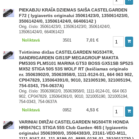
PIEKABJU KRAĨA DZIEMAS SAIŠA CASTELGARDEN
F72 ( lygiavertis originalui 35061423/0, 135061423/0,
35061424/0, 135061424/0, 66406142 )
Orig. číslo: 35061423/0, 135061423/0, 35061424/0,
135061424/0, 664061423
7,01 €
Noliktavā
3501
Tvirtinimo diržas CASTELGARDEN NG534TR,
SANDRIGARDEN GI51SP MEGAGROUP MAKITA
PM530S PLM5101 MARINA GT53 BOSS GX51SB SP52S
MX52 STIGA 50S 53S WOLF RT (keičiamas originalo
nr. 35063902/0, 35063958/0, 1111-9124-01, 664 063 902,
CP047829, 135064391/0, 9010, 321005190, 321005194,
754-0343, 754-0637A)
Orig. číslo: 35063902/0, 35063958/0, 1111-9124-01, 664 063
902, CP047829, 135064391/0, 9010, 321005190, 321005194,
754-0343, 754-0637A
4,53 €
Noliktavā
0952
VARINIAI DIRŽAI CASTELGARDEN NG504TR HONDA
HRB476C1 STIGA 55S Club Garden 46S ( lygiavertis
originalui 35063900/0, 35064383/0, 23161-VEO-M11,
1111-9167-01, 111-9199-01, 9885-0136-01, 2510012730 )