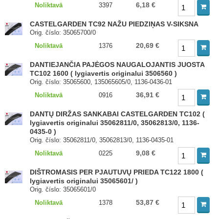
6,18 €
Noliktavā
3397
CASTELGARDEN TC92 NAŽU PIEDZIŅAS V-SIKSNA
Orig. číslo: 35065700/0
20,69 €
Noliktavā
1376
DANTIEJANČIA PAJĖGOS NAUGALOJANTIS JUOSTA
TC102 1600 ( lygiavertis originalui 3506560 )
Orig. číslo: 35065600, 135065605/0, 1136-0436-01
36,91 €
Noliktavā
0916
DANTŲ DIRŽAS SANKABAI CASTELGARDEN TC102 (
lygiavertis originalui 35062811/0, 35062813/0, 1136-
0435-0 )
Orig. číslo: 35062811/0, 35062813/0, 1136-0435-01
9,08 €
Noliktavā
0225
DIŠTROMASIS PER PJAUTUVŲ PRIEDA TC122 1800 (
lygiavertis originalui 35065601/ )
Orig. číslo: 35065601/0
53,87 €
Noliktavā
1378