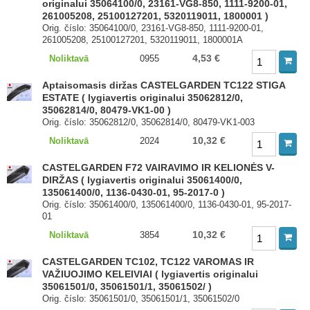
originalui 35064100/0, 23161-VG8-850, 1111-9200-01,
261005208, 25100127201, 5320119011, 1800001 )
Orig. číslo: 35064100/0, 23161-VG8-850, 1111-9200-01,
261005208, 25100127201, 5320119011, 1800001A
4,53 €
Noliktavā
0955
Aptaisomasis diržas CASTELGARDEN TC122 STIGA
ESTATE ( lygiavertis originalui 35062812/0,
35062814/0, 80479-VK1-00 )
Orig. číslo: 35062812/0, 35062814/0, 80479-VK1-003
10,32 €
Noliktavā
2024
CASTELGARDEN F72 VAIRAVIMO IR KELIONĖS V-
DIRŽAS ( lygiavertis originalui 35061400/0,
135061400/0, 1136-0430-01, 95-2017-0 )
Orig. číslo: 35061400/0, 135061400/0, 1136-0430-01, 95-2017-
01
10,32 €
Noliktavā
3854
CASTELGARDEN TC102, TC122 VAROMAS IR
VAŽIUOJIMO KELEIVIAI ( lygiavertis originalui
35061501/0, 35061501/1, 35061502/ )
Orig. číslo: 35061501/0, 35061501/1, 35061502/0