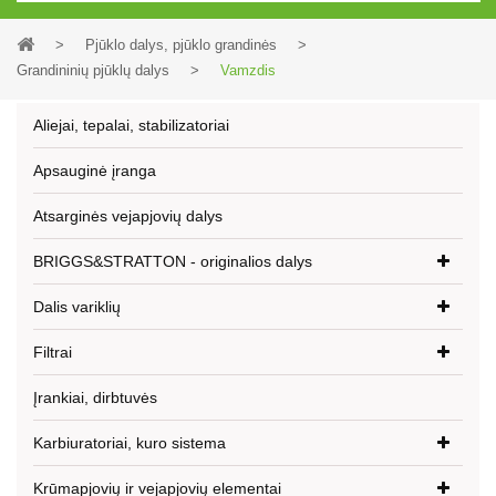
>
Pjūklo dalys, pjūklo grandinės
>
Grandininių pjūklų dalys
>
Vamzdis
Aliejai, tepalai, stabilizatoriai
Apsauginė įranga
Atsarginės vejapjovių dalys
BRIGGS&STRATTON - originalios dalys
Dalis variklių
Filtrai
Įrankiai, dirbtuvės
Karbiuratoriai, kuro sistema
Krūmapjovių ir vejapjovių elementai