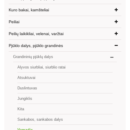
Kuro bakai, kamšteliai
Peiliai
Peilių laikikliai, velenai, varžtai
Pjūklo dalys, pjūklo grandinės
Grandininių pjūklų dalys
Alyvos siurbliai, siurblio ratai
Atsuktuvai
Duslintuvas
Jungiklis
Kita
Sankabos, sankabos dalys
Vamzdis