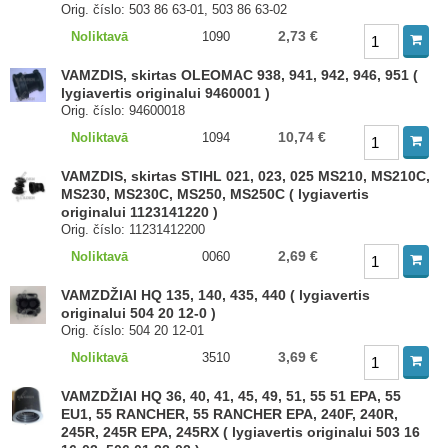
Orig. číslo: 503 86 63-01, 503 86 63-02
2,73 €
Noliktavā
1090
VAMZDIS, skirtas OLEOMAC 938, 941, 942, 946, 951 (
lygiavertis originalui 9460001 )
Orig. číslo: 94600018
10,74 €
Noliktavā
1094
VAMZDIS, skirtas STIHL 021, 023, 025 MS210, MS210C,
MS230, MS230C, MS250, MS250C ( lygiavertis
originalui 1123141220 )
Orig. číslo: 11231412200
2,69 €
Noliktavā
0060
VAMZDŽIAI HQ 135, 140, 435, 440 ( lygiavertis
originalui 504 20 12-0 )
Orig. číslo: 504 20 12-01
3,69 €
Noliktavā
3510
VAMZDŽIAI HQ 36, 40, 41, 45, 49, 51, 55 51 EPA, 55
EU1, 55 RANCHER, 55 RANCHER EPA, 240F, 240R,
245R, 245R EPA, 245RX ( lygiavertis originalui 503 16