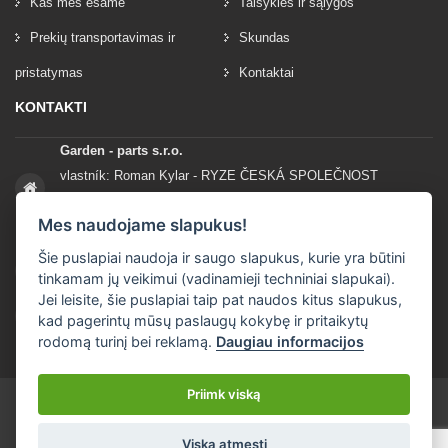
Kas mes esame
Taisyklės ir sąlygos
Prekių transportavimas ir
Skundas
pristatymas
Kontaktai
KONTAKTI
Garden - parts s.r.o.
vlastník: Roman Kylar - RYZE ČESKÁ SPOLEČNOST
Mladějov na Moravě 153
Mes naudojame slapukus!
56935 Mladějov na Moravě
Šie puslapiai naudoja ir saugo slapukus, kurie yra būtini
+420 777 96 96 03
tinkamam jų veikimui (vadinamieji techniniai slapukai).
Jei leisite, šie puslapiai taip pat naudos kitus slapukus,
info@garden-parts.cz
kad pagerintų mūsų paslaugų kokybę ir pritaikytų
rodomą turinį bei reklamą.
Daugiau informacijos
Priimk viską
Viską atmesti