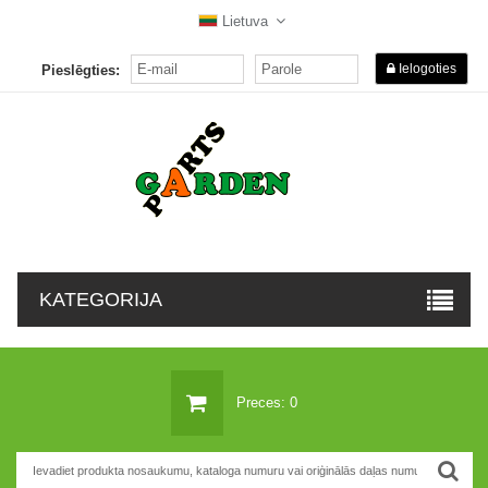
Lietuva
Ielogoties
Pieslēgties:
KATEGORIJA
Preces: 0