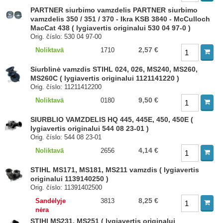
PARTNER siurbimo vamzdelis PARTNER siurbimo
vamzdelis 350 / 351 / 370 - Ikra KSB 3840 - McCulloch
MacCat 438 ( lygiavertis originalui 530 04 97-0 )
Orig. číslo: 530 04 97-00
2,57 €
Noliktavā
1710
Siurblinė vamzdis STIHL 024, 026, MS240, MS260,
MS260C ( lygiavertis originalui 1121141220 )
Orig. číslo: 11211412200
9,50 €
Noliktavā
0180
SIURBLIO VAMZDELIS HQ 445, 445E, 450, 450E (
lygiavertis originalui 544 08 23-01 )
Orig. číslo: 544 08 23-01
4,14 €
Noliktavā
2656
STIHL MS171, MS181, MS211 vamzdis ( lygiavertis
originalui 1139140250 )
Orig. číslo: 11391402500
8,25 €
Sandėlyje
3813
nėra
STIHl MS231, MS251 ( lygiavertis originalui