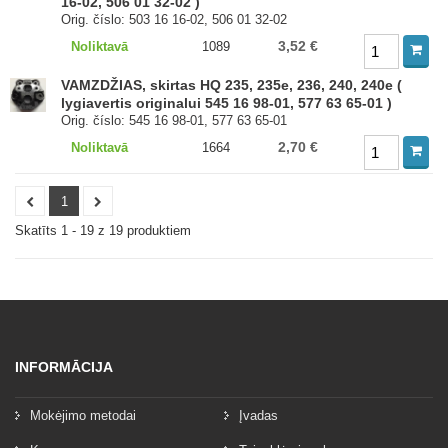
16-02, 506 01 32-02 )
Orig. číslo: 503 16 16-02, 506 01 32-02
3,52 €
Noliktavā
1089
VAMZDŽIAS, skirtas HQ 235, 235e, 236, 240, 240e (
lygiavertis originalui 545 16 98-01, 577 63 65-01 )
Orig. číslo: 545 16 98-01, 577 63 65-01
2,70 €
Noliktavā
1664
1
Skatīts 1 - 19 z 19 produktiem
INFORMĀCIJA
Mokėjimo metodai
Įvadas