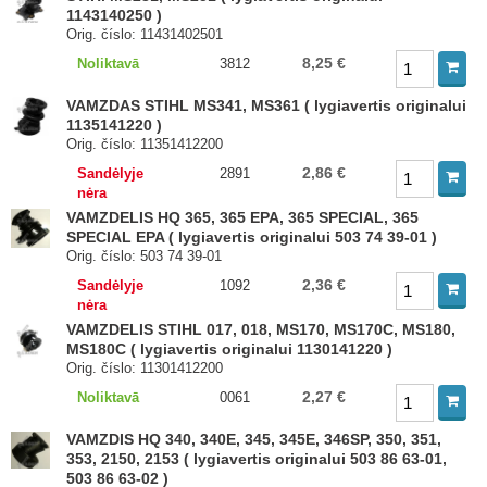
1143140250 )
Orig. číslo: 11431402501
8,25 €
Noliktavā
3812
VAMZDAS STIHL MS341, MS361 ( lygiavertis originalui
1135141220 )
Orig. číslo: 11351412200
2,86 €
Sandėlyje
2891
nėra
VAMZDELIS HQ 365, 365 EPA, 365 SPECIAL, 365
SPECIAL EPA ( lygiavertis originalui 503 74 39-01 )
Orig. číslo: 503 74 39-01
2,36 €
Sandėlyje
1092
nėra
VAMZDELIS STIHL 017, 018, MS170, MS170C, MS180,
MS180C ( lygiavertis originalui 1130141220 )
Orig. číslo: 11301412200
2,27 €
Noliktavā
0061
VAMZDIS HQ 340, 340E, 345, 345E, 346SP, 350, 351,
353, 2150, 2153 ( lygiavertis originalui 503 86 63-01,
503 86 63-02 )