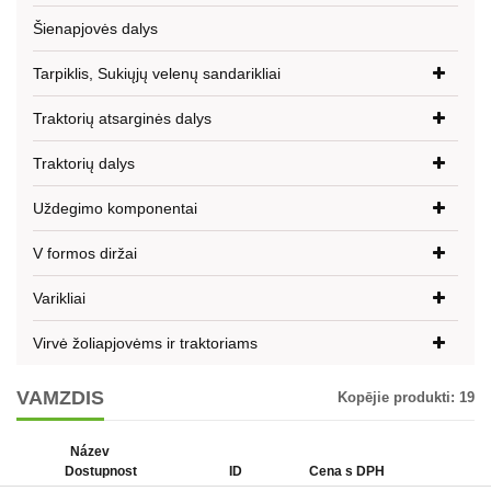
Šienapjovės dalys
Tarpiklis, Sukiųjų velenų sandarikliai
Traktorių atsarginės dalys
Traktorių dalys
Uždegimo komponentai
V formos diržai
Varikliai
Virvė žoliapjovėms ir traktoriams
VAMZDIS
Kopējie produkti:
19
Název
Dostupnost
ID
Cena s DPH