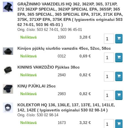
GRĄŽINIMO VAMZDELIS HQ 362, 362XP, 365, 371XP,
372 362XP SPECIAL, 362XP SPECIAL EPA, 365SP, 365
EPA, 365 SPECIAL, 365 SPECIAL EPA, 371K, 371K EPA,
375K, 371XP EPA, 375K EPA ( lygiavertis originalui 503
62 74-01, 503 96 45-01 )
Orig. číslo: 503 62 74-01, 503 96 45-01
3,28 €
Noliktavā
1093
Kinijos pjūklų siurblio vamzdis 45cc, 52cc, 58cc
0,69 €
Noliktavā
0312
KININIS VAMZDŽIO Pjūklas 38cc
0,82 €
Noliktavā
2840
KINŲ PJŪKLAI 25cc
0,82 €
Noliktavā
2983
KOLEKTOR HQ 136, 136LE, 137, 137E, 141, 141LE,
142, 142E ( lygiavertis originalui 530 02 98-14 )
Orig. číslo: 530 02 98-14
3,32 €
Noliktavā
1673