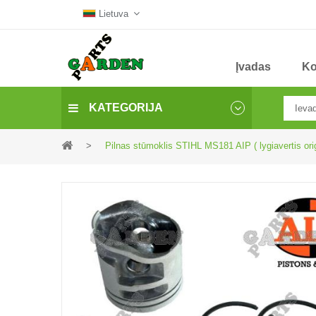
Lietuva
Įvadas
Ko
KATEGORIJA
>
Pilnas stūmoklis STIHL MS181 AIP ( lygiavertis or