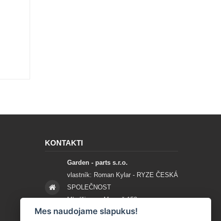
KONTAKTI
Garden - parts s.r.o.
vlastník: Roman Kylar - RYZE ČESKÁ
SPOLEČNOST
Mladějov na Moravě 153
Mes naudojame slapukus!
56935 Mladějov na Moravě