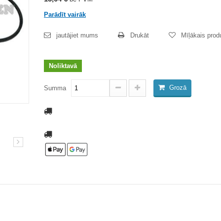
Parādīt vairāk
jautājiet mums
Drukāt
Mīļākais prod
Noliktavā
Grozā
Summa