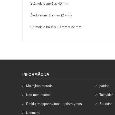
Stūmoklio aukštis 40 mm
Žiedo storis 1,2 mm (2 vnt.)
Stūmoklio kaištis 10 mm x 22 mm
INFORMĀCIJA
Mokėjimo metodai
Įvadas
Kas mes esame
Taisyklės 
Prekių transportavimas ir pristatymas
Skundas
Kontaktai