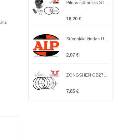
Pilnas stūmoklis STIHL MS251 AIP ( lygiavertis originalui 1143030200 )
18,20 €
ukts
Stūmoklio žiedas UNIVERSALUS 1.2x51 AIP
2,07 €
ZONGSHEN GB270 ŽIEDAI (100159337)
7,85 €