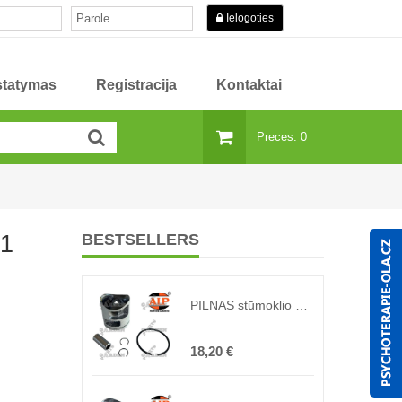
Ielogoties
istatymas
Registracija
Kontaktai
Preces: 0
81
BESTSELLERS
PILNAS stūmoklio HQ 135, 140, 435, 440 AIP ( lygiavertis originalui 502 62 50-02, 502 62 50-0 )
18,20 €