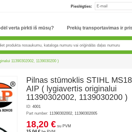
Pieslēgties:
dėl verta pirkti iš mūsų?
Prekių transportavimas ir pr
iginalui 11390302002, 1139030200 )
Pilnas stūmoklis STIHL MS1
AIP ( lygiavertis originalui
11390302002, 1139030200 )
ID:
4001
Part number:
11390302002, 11390302005
18,20 €
su PVM
15,04 €
be PVM