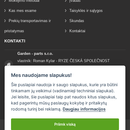
Mokėjimo metodai
Įvadas
Kas mes esame
Taisyklės ir sąlygos
Prekių transportavimas ir
Skundas
pristatymas
Kontaktai
KONTAKTI
Garden - parts s.r.o.
vlastník: Roman Kylar - RYZE ČESKÁ SPOLEČNOST
Mladějov na Moravě 153
Mes naudojame slapukus!
56935 Mladějov na Moravě
Šie puslapiai naudoja ir saugo slapukus, kurie yra būtini
+420 777 96 96 03
tinkamam jų veikimui (vadinamieji techniniai slapukai).
Jei leisite, šie puslapiai taip pat naudos kitus slapukus,
info@garden-parts.cz
kad pagerintų mūsų paslaugų kokybę ir pritaikytų
rodomą turinį bei reklamą.
Daugiau informacijos
Priimk viską