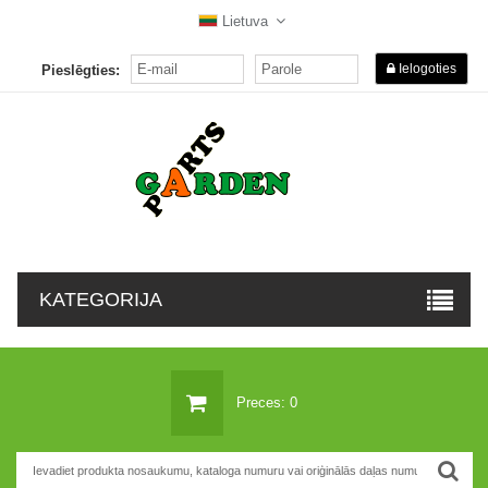
Lietuva
Ielogoties
Pieslēgties:
KATEGORIJA
Preces: 0