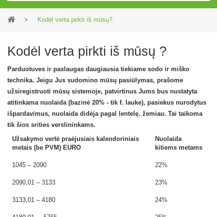
>
Kodėl verta pirkti iš mūsų?
Kodėl verta pirkti iš mūsų ?
Parduotuves ir paslaugas daugiausia tiekiame sodo ir miško
technika. Jeigu Jus sudomino mūsų pasiūlymas, prašome
užsiregistruoti mūsų sistemoje, patvirtinus Jums bus nustatyta
atitinkama nuolaida (bazinė 20% - tik f. lauke), pasiekus nurodytus
išpardavimus, nuolaida didėja pagal lentelę. žemiau. Tai taikoma
tik šios srities verslininkams.
Užsakymo vertė praėjusiais kalendoriniais
Nuolaida
metais (be PVM) EURO
kitiems metams
1045 – 2090
22%
2090,01 – 3133
23%
3133,01 – 4180
24%