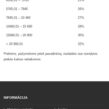
4180,01 – 5765
25%
5765,01 – 7845
26%
7845,01 – 10 460
27%
10460,01 – 15 690
28%
15690,01 – 20 900
30%
> 20 900,01
32%
Prekėms, pažymėtoms prieš pavadinimą, nuolaidos nuo nurodytos
prekės kainos netaikomos.
INFORMĀCIJA