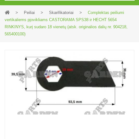
>
Peiliai
>
Skarifikatoriai
>
Complektas peiliumi
vertikaliems pjovikliams CASTORAMA SPS38 ir HECHT 5654
RINKINYS, kurį sudaro 18 vienetų (atsk. originalios dalių nr. 904218,
565400100)