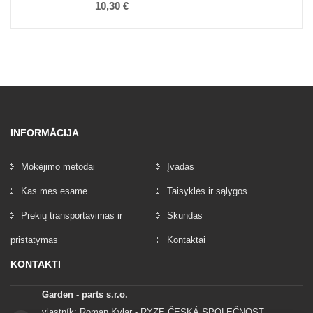
10,30 €
INFORMĀCIJA
Mokėjimo metodai
Įvadas
Kas mes esame
Taisyklės ir sąlygos
Prekių transportavimas ir
Skundas
pristatymas
Kontaktai
KONTAKTI
Garden - parts s.r.o.
vlastník: Roman Kylar - RYZE ČESKÁ SPOLEČNOST