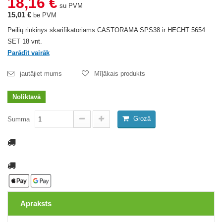
18,16 €
su PVM
15,01 €
be PVM
Peilių rinkinys skarifikatoriams CASTORAMA SPS38 ir HECHT 5654
SET 18 vnt.
Parādīt vairāk
jautājiet mums
Mīļākais produkts
Noliktavā
Grozā
Summa
Apraksts