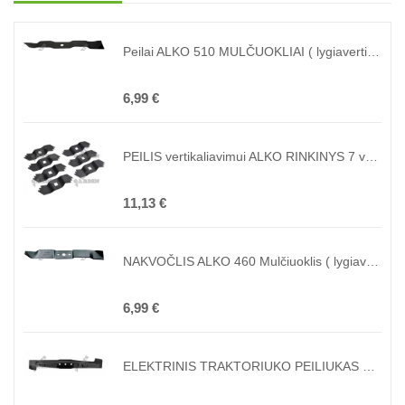
Peilai ALKO 510 MULČUOKLIAI ( lygiavertis originalui 118995, 440126, 462705, 47914 )
6,99 €
PEILIS vertikaliavimui ALKO RINKINYS 7 vnt. ( lygiavertis originalui 460303, 460773, 462219, 47434 )
11,13 €
NAKVOČLIS ALKO 460 Mulčiuoklis ( lygiavertis originalui 449003, 332-03 )
6,99 €
ELEKTRINIS TRAKTORIUKO PEILIUKAS LIDERIS KC1800, MTD OPTIMA 42E ( lygiavertis originalui LM-C4205, J2420000107 )