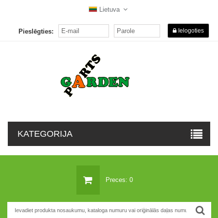
Lietuva
Ielogoties
Pieslēgties:
KATEGORIJA
Preces: 0