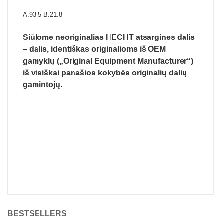
A.93.5 B.21.8
Siūlome neoriginalias HECHT atsargines dalis
– dalis, identiškas originalioms iš OEM
gamyklų („Original Equipment Manufacturer“)
iš visiškai panašios kokybės originalių dalių
gamintojų.
BESTSELLERS